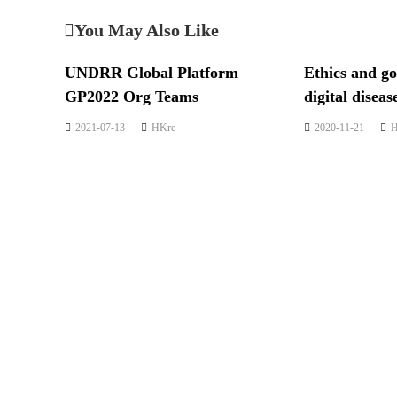
You May Also Like
UNDRR Global Platform
Ethics and g
GP2022 Org Teams
digital diseas
2021-07-13
HKre
2020-11-21
H