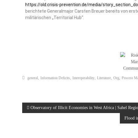
https://old.crisis-prevention.de/media/story_sectio
berichtete Generalmajor Carsten Breuer bereits von erste
militärischen „Territorial Hub“.
,
,
,
,
,
general
Information Deficits
Interoperability
Literature
Org
Process M
Observatory of Illicit Economies in West Africa | Sahel Regio
Flood i