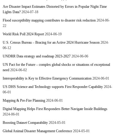
Are Disaster Impact Estimates Distorted by Errors in Popular Night-Time
Lights Data?
2024-07-18
Flood susceptibility mapping contributes to disaster risk reduction
2024-06-
22
World Risk Poll 2024 Report
2024-06-19
U.S. Census Bureau – Bracing for an Active 2024 Hurricane Season
2024-
06-12
UNDRR Data strategy and roadmap 2023-2027
2024-06-06
UN Pact for the Future – complex global shocks or situations of exceptional
need
2024-06-02
Interoperability is Key to Effective Emergency Communication
2024-06-01
US DHS Science and Technology supports First Responder Capability
2024-
06-01
Mapping & Pre-Fire Planning
2024-06-01
Digital Mapping Helps First Responders Better Navigate Inside Buildings
2024-06-01
Boosting Dataset Comparability
2024-05-01
Global Animal Disaster Management Conference
2024-05-01