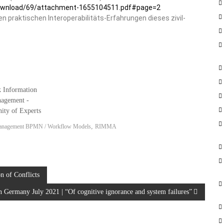
n_download/69/attachment-1655104511.pdf#page=2
n praktischen Interoperabilitäts-Erfahrungen dieses zivil-
,
anagement BPMN / Workflow Models
RIMMA
n of Conflicts
n Germany July 2021 | “Of cognitive ignorance and system failures”