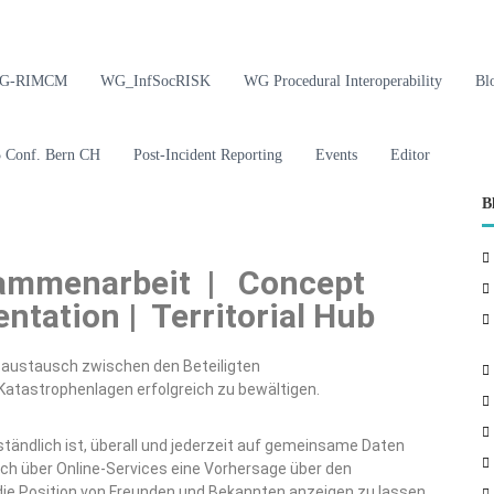
G-RIMCM
WG_InfSocRISK
WG Procedural Interoperability
Bl
Conf. Bern CH
Post-Incident Reporting
Events
Editor
B
usammenarbeit | Concept
tation | Territorial Hub
saustausch zwischen den Beteiligten
Katastrophenlagen erfolgreich zu bewältigen.
ständlich ist, überall und jederzeit auf gemeinsame Daten
sich über Online-Services eine Vorhersage über den
ie Position von Freunden und Bekannten anzeigen zu lassen,