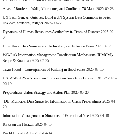
2nd World Social Summit – Political Declaration
2025-10-10
Atlas of Borders – Walls, Migrations, and Conflict in 70 Maps
2025-09-23
UN Secr.-Gen. A. Guterres: Build a UN System Data Commons to better
link data, statistics, insights
2025-09-22
Dynamics of Human Ressources Availability in Times of Disaster
2025-09-
04
How Novel Data Sources and Technology can Enhance Peace
2025-07-26
WG-Risk Information Management Coordination Mechanisms (RIMCM)-
Scope & Roadmap
2025-07-25
Texas Flood – Consequences of building in flood-zones
2025-07-15
UN WSIS2025 – Session on “Information Society in Times of RISK”
2025-
06-19
Preparedness Union Strategy and Action Plan
2025-05-26
[DE] Municipal Data Space for Information in Crisis Preparedness
2025-04-
29
Information Management in Situations of Exceptional Need
2025-04-18
Risks on the Horizon
2025-04-14
World Drought Atlas
2025-04-14