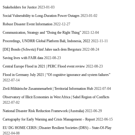
Stakeholders for Justice
2023-01-03
Social Vulnerability to Long-Duration Power Outages
2023-01-02
Robust Disaster Event Information
2022-12-27
Communication, Strategy and “Doing the Right Thing”
2022-12-04
Proceedings, UNDRR Global Platform Bali, Indonesia, 2022
2022-11-11
[DE] Bondo (Schweiz) Fünf Jahre nach dem Bergsturz
2022-08-24
Saving lives with FAIR data
2022-08-23
Central Europe Flood in 2021 | PERC Flood event review
2022-08-23
Flood in Germany July 2021 | “Of cognitive ignorance and system failures”
2022-07-14
Zivil-Militärische Zusammenarbeit | Territorial Information Hub
2022-07-04
Observatory of Illicit Economies in West Africa | Sahel Region of Conflicts
2022-07-02
National Disaster Risk Reduction Framework (Australia)
2022-06-29
Cartography for Early Warning and Crisis Management – Report
2022-06-15
EU DG HOME CERIS | Disaster Resilient Societies (DRS) – State-Of-Play
2022-04-08