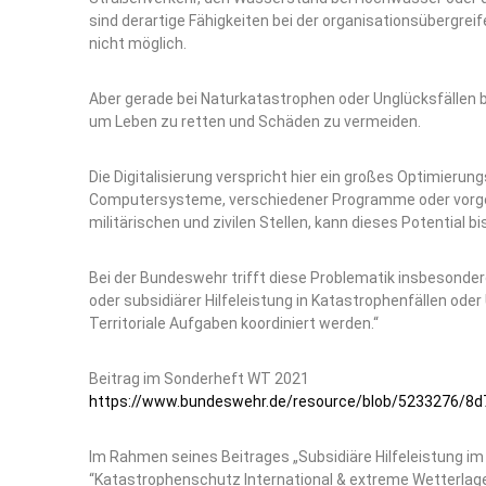
sind derartige Fähigkeiten bei der organisationsübergre
nicht möglich.
Aber gerade bei Naturkatastrophen oder Unglücksfällen b
um Leben zu retten und Schäden zu vermeiden.
Die Digitalisierung verspricht hier ein großes Optimierun
Computersysteme, verschiedener Programme oder vorgeg
militärischen und zivilen Stellen, kann dieses Potential 
Bei der Bundeswehr trifft diese Problematik insbesonde
oder subsidiärer Hilfeleistung in Katastrophenfällen od
Territoriale Aufgaben koordiniert werden.“
Beitrag im Sonderheft WT 2021
https://www.bundeswehr.de/resource/blob/5233276/8
Im Rahmen seines Beitrages „Subsidiäre Hilfeleistung im
“Katastrophenschutz International & extreme Wetterlag