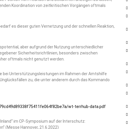
ifenden Koordination von zeitkritischen Vorgängen oftmals
edarf es dieser guten Vernetzung und der schnellen Reaktion,
gspotential, aber aufgrund der Nutzung unterschiedlicher
ebener Sicherheitsrichtlinien, besonders zwischen
bisher oftmals nicht genutzt werden.
re bei Unterstützungsleistungen im Rahmen der Amtshilfe
er Unglücksfällen zu, die unter anderem durch das Kommando
d79cd49d89338f75411fe064f82be7a/wt-terrhub-data.pdf
 Inland“ im CP-Symposium auf der Interschutz:
en” (Messe Hannover, 21.6.2022)