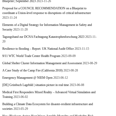
Blueprint | September 2023
2023-11-26
Proposal for a COUNCIL RECOMMENDATION on a Blueprint to
coordinate a Union-level response to disruptions of critical infrastructure
2023-11-24
Elements of a Digital Strategy for Information Management in Safety and
Security
2023-11-20
Tagungsband zur DCNA Fachtagung Katastrophenforschung 2023
2023-11-
20
Resilience to flooding – Report. UK National Audit Office
2023-11-15
9/11 WTC World Trade Center Health Program
2023-09-09
Global Shelter Cluster Information Management and Assessment
2023-08-29
A Case Study of the Camp Fire (California 2018)
2023-08-28
Emergency Management @ NIEM Open
2023-06-12
[DE] Grünbuch Lagebild | situation picture in real time
2023-06-08
Medical First Responders Mixed Reality – Advanced Virtual Simulation and
Training
2023-06-02
Building a Climate Data Ecosystem for disaster-resilient infrastructure and
societies
2023-05-29