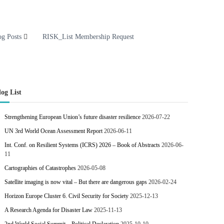
og Posts
RISK_List Membership Request
log List
Strengthening European Union’s future disaster resilience
2026-07-22
UN 3rd World Ocean Assessment Report
2026-06-11
Int. Conf. on Resilient Systems (ICRS) 2026 – Book of Abstracts
2026-06-
11
Cartographies of Catastrophes
2026-05-08
Satellite imaging is now vital – But there are dangerous gaps
2026-02-24
Horizon Europe Cluster 6. Civil Security for Society
2025-12-13
A Research Agenda for Disaster Law
2025-11-13