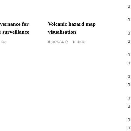
overnance for
Volcanic hazard map
e surveillance
visualisation
Kre
2021-04-12
HKre