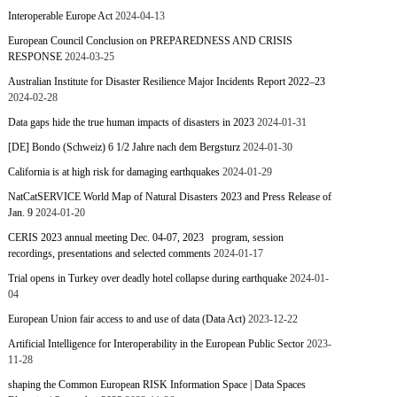
Interoperable Europe Act
2024-04-13
European Council Conclusion on PREPAREDNESS AND CRISIS
RESPONSE
2024-03-25
Australian Institute for Disaster Resilience Major Incidents Report 2022–23
2024-02-28
Data gaps hide the true human impacts of disasters in 2023
2024-01-31
[DE] Bondo (Schweiz) 6 1/2 Jahre nach dem Bergsturz
2024-01-30
California is at high risk for damaging earthquakes
2024-01-29
NatCatSERVICE World Map of Natural Disasters 2023 and Press Release of
Jan. 9
2024-01-20
CERIS 2023 annual meeting Dec. 04-07, 2023 program, session
recordings, presentations and selected comments
2024-01-17
Trial opens in Turkey over deadly hotel collapse during earthquake
2024-01-
04
European Union fair access to and use of data (Data Act)
2023-12-22
Artificial Intelligence for Interoperability in the European Public Sector
2023-
11-28
shaping the Common European RISK Information Space | Data Spaces