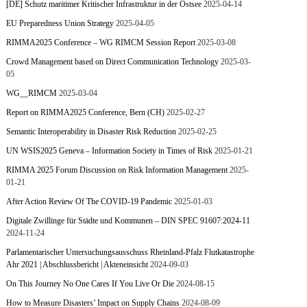
[DE] Schutz maritimer Kritischer Infrastruktur in der Ostsee
2025-04-14
EU Preparedness Union Strategy
2025-04-05
RIMMA2025 Conference – WG RIMCM Session Report
2025-03-08
Crowd Management based on Direct Communication Technology
2025-03-
05
WG__RIMCM
2025-03-04
Report on RIMMA2025 Conference, Bern (CH)
2025-02-27
Semantic Interoperability in Disaster Risk Reduction
2025-02-25
UN WSIS2025 Geneva – Information Society in Times of Risk
2025-01-21
RIMMA 2025 Forum Discussion on Risk Information Management
2025-
01-21
After Action Review Of The COVID-19 Pandemic
2025-01-03
Digitale Zwillinge für Städte und Kommunen – DIN SPEC 91607:2024-11
2024-11-24
Parlamentarischer Untersuchungsausschuss Rheinland-Pfalz Flutkatastrophe
Ahr 2021 | Abschlussbericht | Akteneinsicht
2024-09-03
On This Journey No One Cares If You Live Or Die
2024-08-15
How to Measure Disasters’ Impact on Supply Chains
2024-08-09